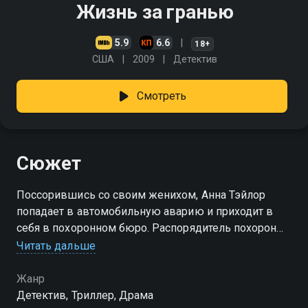
Жизнь за гранью
5.9
6.6
18+
США
2009
Детектив
Смотреть
Сюжет
Поссорившись со своим женихом, Анна Тэйлор
попадает в автомобильную аварию и приходит в
себя в похоронном бюро. Распорядитель похорон
уверяет Анну, что она мертва, и что ему необходимо
Читать дальше
подготовить тело к церемонии погребения
Жанр
Детектив, Триллер, Драма