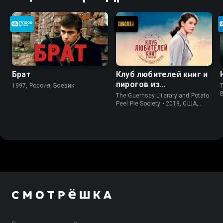
Брат
Клуб любителей книг и
пирогов из
1997, Россия, Боевик
T
картофельных
The Guernsey Literary and Potato
очистков
Peel Pie Society • 2018, США,
История