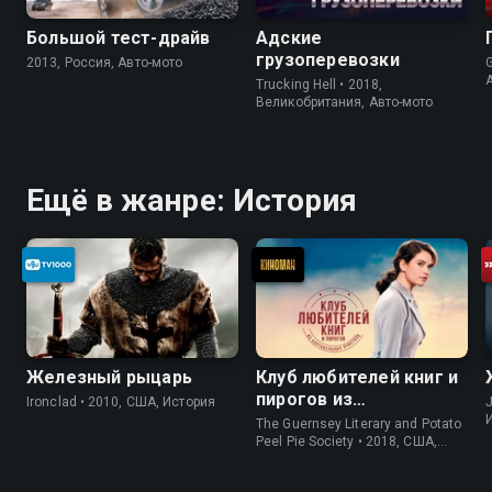
Большой тест-драйв
Адские
грузоперевозки
2013, Россия, Авто-мото
Trucking Hell • 2018,
Великобритания, Авто-мото
Ещё в жанре: История
Железный рыцарь
Клуб любителей книг и
пирогов из
Ironclad • 2010, США, История
J
картофельных
The Guernsey Literary and Potato
очистков
Peel Pie Society • 2018, США,
История