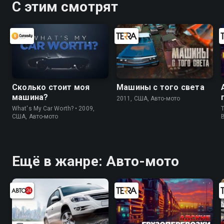
С этим смотрят
Сколько стоит моя
Машины с того света
машина?
2011, США, Авто-мото
What's My Car Worth? • 2009,
T
США, Авто-мото
Ещё в жанре: Авто-мото