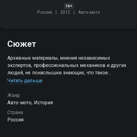
16+
Россия
2012
Авто-мото
Сюжет
Архивные материалы, мнения независимых
экспертов, профессиональных механиков и других
людей, не понаслышке знающих, что такое
автомобили. Разберёмся в характеристиках и
Читать дальше
конструкциях автолегенд, которые были на службе
у страны в нелёгкие времена
Жанр
Авто-мото, История
Посмотреть онлайн 1 сезон сериала Колёса Страны
Страна
Советов. Были и небылицы вы можете совершенно
Россия
бесплатно в хорошем HD качестве на Смотрёшке