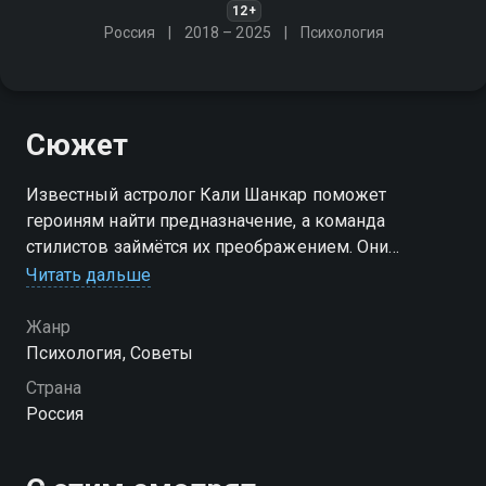
12+
Россия
2018 – 2025
Психология
Сюжет
Известный астролог Кали Шанкар поможет
героиням найти предназначение, а команда
стилистов займётся их преображением. Они
проживут день согласно своему предназначению и
Читать дальше
решат, следовать ему или нет
Жанр
Посмотреть онлайн 13 сезон сериала Новый день
Психология, Советы
вы можете совершенно бесплатно в хорошем HD
Страна
качестве на Смотрёшке
Россия