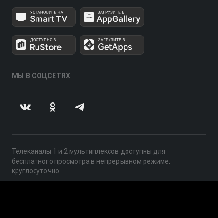
МЫ В СОЦСЕТЯХ
Телеканалы 1 и 2 мультиплексов доступны для
бесплатного просмотра в непрерывном режиме,
круглосуточно.
© 2014 — 2026, ООО «ЛайфСтрим», 109240, г. Москва,
ул. Николоямская, д. 13, стр. 2, этаж 2, ИНН 7710918800
Поддержка: help@smotreshka.tv