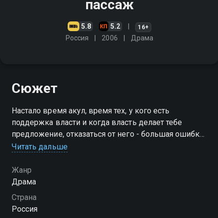
пассаж
5.8
5.2
16+
Россия
2006
Драма
Сюжет
Настало время акул, время тех, у кого есть
поддержка власти и когда власть делает тебе
предложение, отказаться от него - большая ошибка.
В этом мире нет места слабым - деньги, любовь и
Читать дальше
власть достаются только тем, кто их может взять…
Жанр
Драма
Страна
Россия