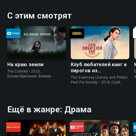
С этим смотрят
На краю земли
Клуб любителей книг и
пирогов из
The Convert • 2023,
E
картофельных
Великобритания, Боевик
The Guernsey Literary and Potato
очистков
Peel Pie Society • 2018, США,
История
Ещё в жанре: Драма