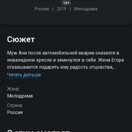
16+
Россия
2019
Мелодрама
Сюжет
Муж Ани после автомобильной аварии оказался в
инвалидном кресле и замкнулся в себе. Жена Егора
отказывается подарить ему радость отцовства,
чтобы не жертвовать фигурой и карьерой. Аня ради
Читать дальше
денег на операцию мужа соглашается выносить для
Егора малыша
Жанр
Мелодрама
Страна
Россия