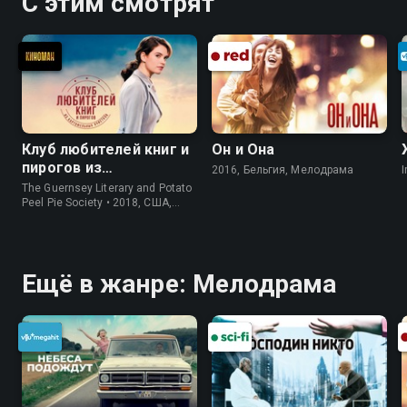
С этим смотрят
Клуб любителей книг и
Он и Она
пирогов из
2016, Бельгия, Мелодрама
I
картофельных
The Guernsey Literary and Potato
очистков
Peel Pie Society • 2018, США,
История
Ещё в жанре: Мелодрама