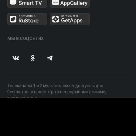
МЫ В СОЦСЕТЯХ
Телеканалы 1 и 2 мультиплексов доступны для
бесплатного просмотра в непрерывном режиме,
круглосуточно.
© 2014 — 2026, ООО «ЛайфСтрим», 109240, г. Москва,
ул. Николоямская, д. 13, стр. 2, этаж 2, ИНН 7710918800
Поддержка: help@smotreshka.tv
UUID: f43282b9-babf-4f68-b9fe-dd299739dfc5