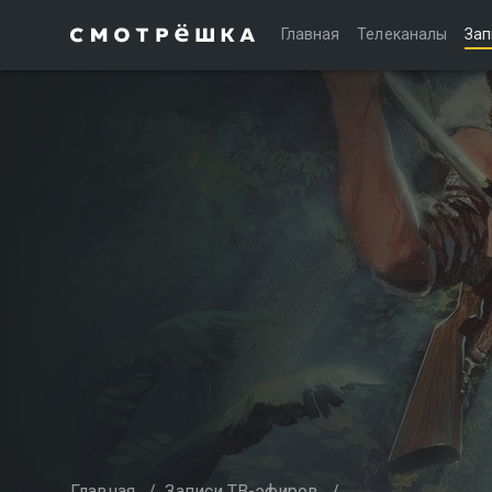
Главная
Телеканалы
Зап
Главная
/
Записи ТВ-эфиров
/