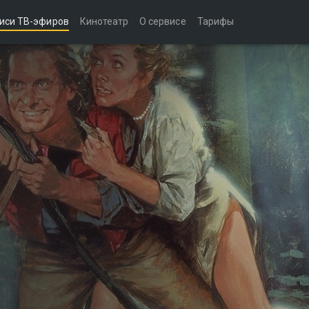
иси ТВ-эфиров
Кинотеатр
О сервисе
Тарифы