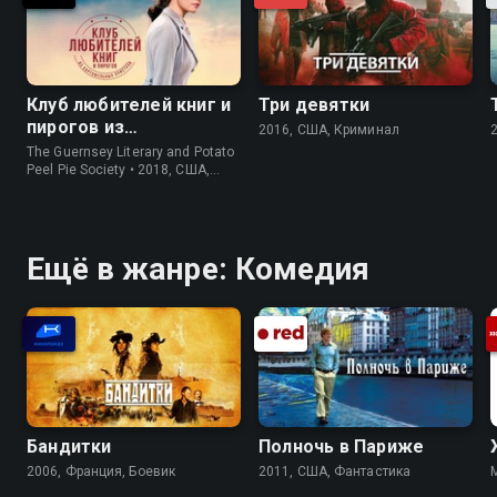
Клуб любителей книг и
Три девятки
пирогов из
2016, США, Криминал
картофельных
The Guernsey Literary and Potato
очистков
Peel Pie Society • 2018, США,
История
Ещё в жанре: Комедия
Бандитки
Полночь в Париже
2006, Франция, Боевик
2011, США, Фантастика