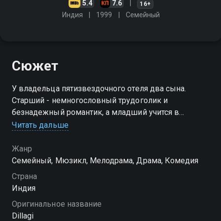
5.4
7.6
16+
Индия
1999
Cемейный
Сюжет
У владельца пятизвездочного отеля два сына.
Старший - немногословный трудоголик и
безнадежный романтик, а младший учится в
колледже и прожигает жизнь. Оба брата влюблены
Читать дальше
в одну и ту же девушку Шалини, и никто из них не
подозревает о чувствах другого
Жанр
Cемейный, Мюзикл, Мелодрама, Драма, Комедия
Страна
Индия
Оригинальное название
Dillagi