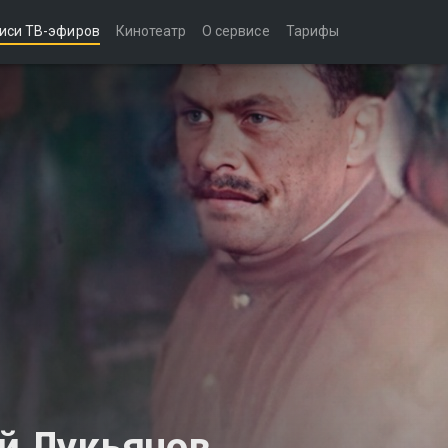
иси ТВ-эфиров
Кинотеатр
О сервисе
Тарифы
й Лукьянов.