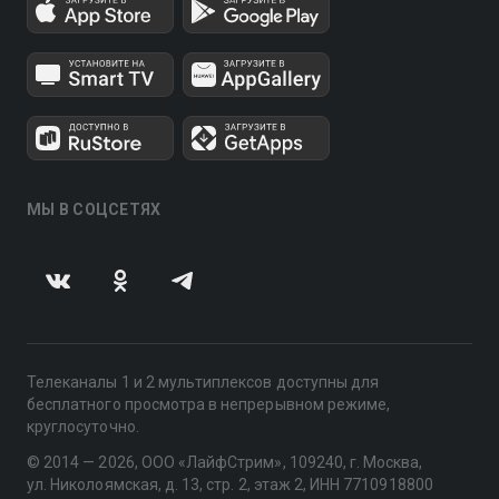
МЫ В СОЦСЕТЯХ
Телеканалы 1 и 2 мультиплексов доступны для
бесплатного просмотра в непрерывном режиме,
круглосуточно.
© 2014 — 2026, ООО «ЛайфСтрим», 109240, г. Москва,
ул. Николоямская, д. 13, стр. 2, этаж 2, ИНН 7710918800