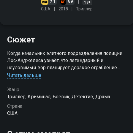
7.1
6.6
18+
США
2018
Триллер
Сюжет
Когда начальник элитного подразделения полиции
Лос-Анджелеса узнаёт, что легендарный и
неуловимый вор планирует дерзкое ограбление
Федерального резервного банка США, то он решает
Читать дальше
помешать этому любым способом
Жанр
Триллер, Криминал, Боевик, Детектив, Драма
Страна
США