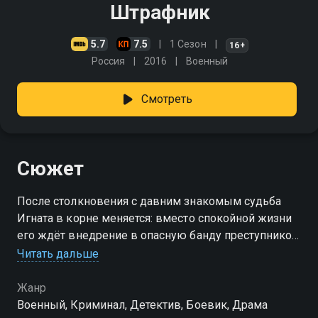
Штрафник
5.7
7.5
1 Сезон
16+
Россия
2016
Военный
Смотреть
Сюжет
После столкновения с давним знакомым судьба
Игната в корне меняется: вместо спокойной жизни
его ждёт внедрение в опасную банду преступников,
погони, убийства и ограбления
Читать дальше
Жанр
Военный, Криминал, Детектив, Боевик, Драма