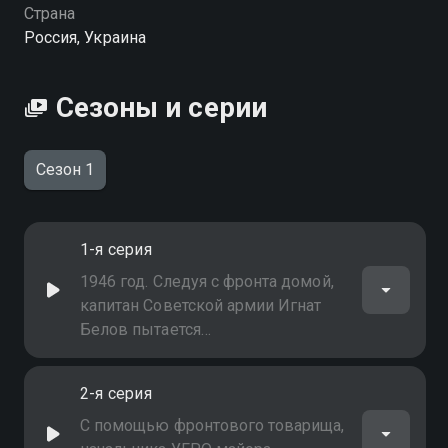
Страна
Россия, Украина
Сезоны и серии
Сезон 1
1-я серия
1946 год. Следуя с фронта домой,
капитан Советской армии Игнат
Белов пытается
воспрепятствовать
совершаемому в поезде
2-я серия
ограблению дипломатов, которые
возвращают на родину
С помощью фронтового товарища,