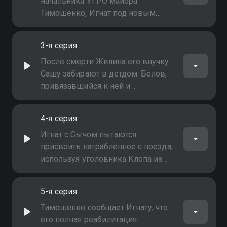
вывезенные немцами
начальника УГРО майора
драгоценности
Тимошенко, Игнат под новым
именем осваивается в городке,
где хозяйничает банда Горелого.
3-я серия
Он селится в коммуналке и
сходится с соседями -
После смерти Жилина его внучку
безработным Жилиным, его
Сашу забирают в детдом. Белов,
внучкой Сашей, скрипачкой
привязавшийся к ней и
Виолой
чувствующий свою вину, обещает
со временем удочерить девочку.
4-я серия
Игнат ухаживает за соседкой
Виолой
Игнат с Сычом пытаются
присвоить награбленное с поезда,
используя уголовника Клопа из
банды Горелого. Однако Клоп
приводит банду к дому Сыча, и
5-я серия
того убивают. Погибает и скупщик
краденого, который должен был
Тимошенко сообщает Игнату, что
реализовать драгоценности
его полная реабилитация