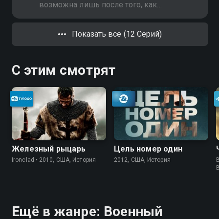
возможна лишь после того, как
будет задержана вся банда
Горелого. По просьбе друга
Показать все (12 Серий)
начальник УГРО пытается
вытащить Виолу. Тем временем
люди Горелого совершают
С этим смотрят
нападение на экспедиторов
Железный рыцарь
Цель номер один
Ironclad • 2010, США, История
2012, США, История
B
Ещё в жанре: Военный