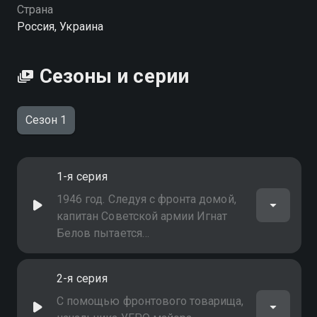
качестве на Смотрёшке
Страна
Россия, Украина
Сезоны и серии
Сезон 1
1-я серия
1946 год. Следуя с фронта домой,
капитан Советской армии Игнат
Белов пытается
воспрепятствовать
совершаемому в поезде
2-я серия
ограблению дипломатов, которые
возвращают на родину
С помощью фронтового товарища,