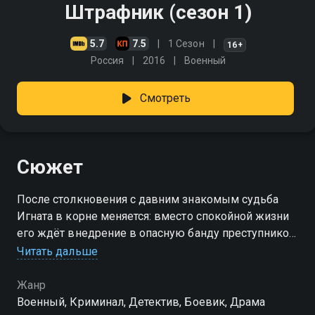
Штрафник (сезон 1)
5.7
7.5
1 Сезон
16+
Россия
2016
Военный
Смотреть
Сюжет
После столкновения с давним знакомым судьба
Игната в корне меняется: вместо спокойной жизни
его ждёт внедрение в опасную банду преступников,
погони, убийства и ограбления
Читать дальше
Посмотреть онлайн 1 сезон сериала Штрафник вы
Жанр
можете совершенно бесплатно в хорошем HD
Военный, Криминал, Детектив, Боевик, Драма