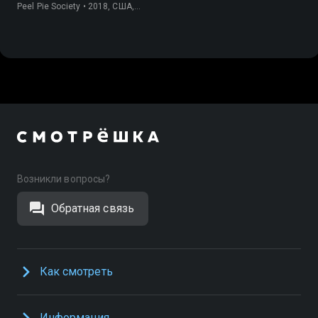
очистков
Peel Pie Society • 2018, США,
История
Возникли вопросы?
Обратная связь
Как смотреть
Информация