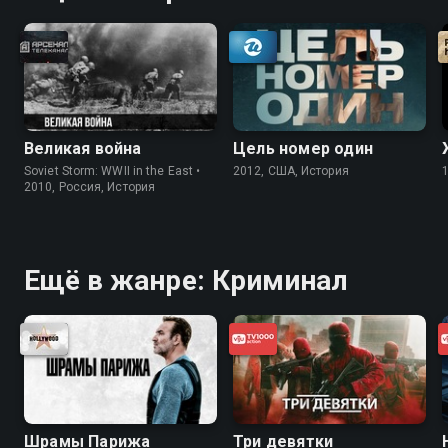
Великая война
Цель номер один
Soviet Storm: WWII in the East •
2012, США, История
2010, Россия, История
Ещё в жанре: Криминал
Шрамы Парижа
Три девятки