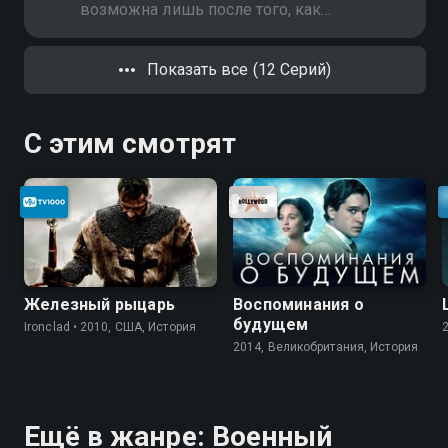
возможна лишь после того, как
будет задержана вся банда
Горелого. По просьбе друга
Показать все (12 Серий)
начальник УГРО пытается
вытащить Виолу. Тем временем
люди Горелого совершают
С этим смотрят
нападение на экспедиторов
Железный рыцарь
Воспоминания о
будущем
Ironclad • 2010, США, История
2014, Великобритания, История
Ещё в жанре: Военный