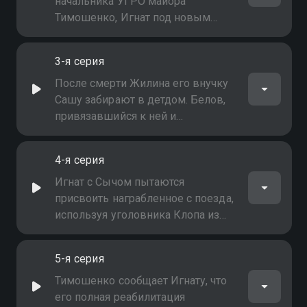
вывезенные немцами
начальника УГРО майора
драгоценности
Тимошенко, Игнат под новым
именем осваивается в городке,
где хозяйничает банда Горелого.
3-я серия
Он селится в коммуналке и
сходится с соседями -
После смерти Жилина его внучку
безработным Жилиным, его
Сашу забирают в детдом. Белов,
внучкой Сашей, скрипачкой
привязавшийся к ней и
Виолой
чувствующий свою вину, обещает
со временем удочерить девочку.
4-я серия
Игнат ухаживает за соседкой
Виолой
Игнат с Сычом пытаются
присвоить награбленное с поезда,
используя уголовника Клопа из
банды Горелого. Однако Клоп
приводит банду к дому Сыча, и
5-я серия
того убивают. Погибает и скупщик
краденого, который должен был
Тимошенко сообщает Игнату, что
реализовать драгоценности
его полная реабилитация