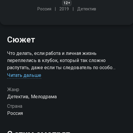
12+
Россия
2019
Детектив
Сюжет
Что делать, если работа и личная жизнь
переплелись в клубок, который так сложно
распутать, даже если ты следователь по особо
тяжким преступлениям? Героиня готова справиться
Читать дальше
с любой задачей, главное помнить, что из любого
мрака есть выход
Жанр
Детектив, Мелодрама
Страна
Россия