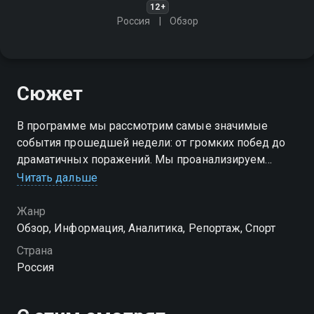
12+
Россия
Обзор
Сюжет
В программе мы рассмотрим самые значимые
события прошедшей недели: от громких побед до
драматичных поражений. Мы проанализируем
выступления ведущих спортсменов и команд,
Читать дальше
разберём ключевые моменты матчей и поделимся
своим мнением
Жанр
Обзор, Информация, Аналитика, Репортаж, Спорт
Страна
Россия