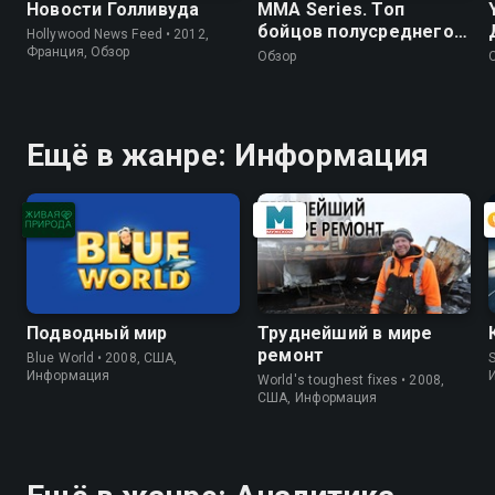
Новости Голливуда
MMA Series. Топ
бойцов полусреднего
Hollywood News Feed • 2012,
веса. С.Бобрышев,
Франция, Обзор
Обзор
В.Руденко, Д.Засинец
Ещё в жанре: Информация
Подводный мир
Труднейший в мире
ремонт
Blue World • 2008, США,
S
Информация
World's toughest fixes • 2008,
США, Информация