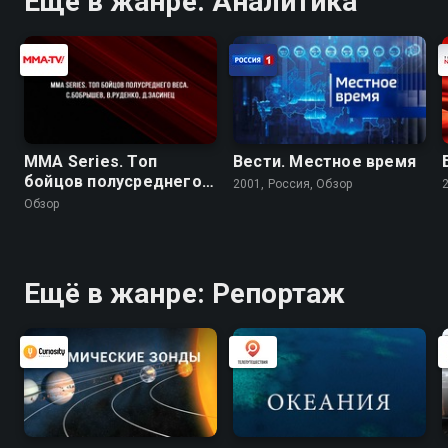
Ещё в жанре: Аналитика
MMA Series. Топ
Вести. Местное время
бойцов полусреднего
2001, Россия, Обзор
веса. С.Бобрышев,
Обзор
В.Руденко, Д.Засинец
Ещё в жанре: Репортаж