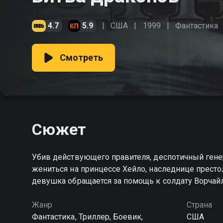
4.7
5.9
США
1999
Фантастика
Смотреть
Сюжет
Убив действующего правителя, деспотичный генер
жениться на принцессе Хейло, наследнице престол
девушка обращается за помощь к солдату Ворчай
Жанр
Страна
Фантастика, Триллер, Боевик,
США