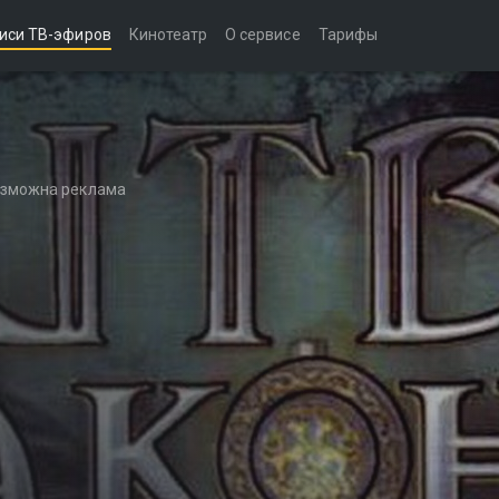
иси ТВ-эфиров
Кинотеатр
О сервисе
Тарифы
возможна реклама