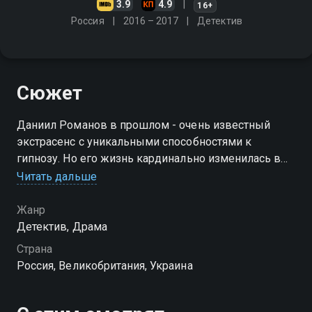
3.9
4.9
16+
Россия
2016 – 2017
Детектив
Сюжет
Даниил Романов в прошлом - очень известный
экстрасенс с уникальными способностями к
гипнозу. Но его жизнь кардинально изменилась в
одно мгновение: однажды Даниил дал
Читать дальше
унизительную характеристику с телеэкрана на всю
страну серийному убийце
Жанр
Детектив, Драма
Страна
Россия, Великобритания, Украина