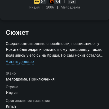
6.4
7.4
12+
Индия
2006
Мелодрама
Сюжет
Сверхъестественные способности, появившиеся у
Рохита благодаря инопланетному пришельцу, также
появились у его сына Криша. Но сам Рохит остался
в плену у злого доктора Ария. Поэтому Криша
Читать дальше
увезла в далёкое село его бабушка
Жанр
Мелодрама, Приключения
Страна
Индия
Оригинальное название
Krrish