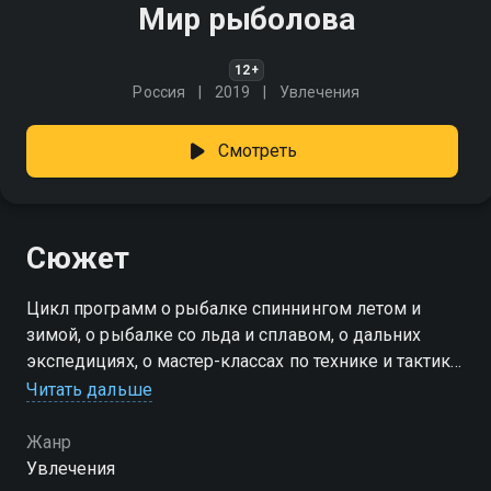
Мир рыболова
12+
Россия
2019
Увлечения
Смотреть
Сюжет
Цикл программ о рыбалке спиннингом летом и
зимой, о рыбалке со льда и сплавом, о дальних
экспедициях, о мастер-классах по технике и тактике
рыбной ловли. География - вся Россия: Кольский
Читать дальше
полуостров, Волга и её притоки, сибирские реки,
Чукотка
Жанр
Увлечения