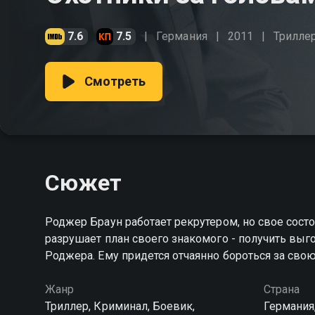
7.6
7.5
Германия
2011
Трилле
Смотреть
Сюжет
Роджер Браун работает рекрутером, но свое сост
разрушает план своего знакомого - получить выго
Роджера. Ему придется отчаянно бороться за сво
Жанр
Страна
Триллер, Криминал, Боевик,
Германия