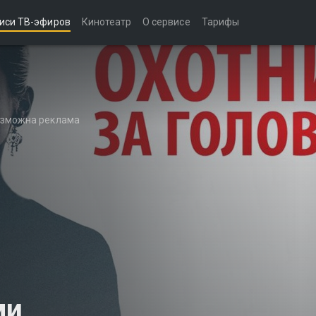
иси ТВ-эфиров
Кинотеатр
О сервисе
Тарифы
возможна реклама
ми