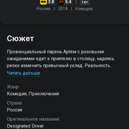
3.8
5.4
16+
Россия
2018
Комедия
Сюжет
Провинциальный парень Артём с розовыми
ожиданиями едет к приятелю в столицу, надеясь
резко изменить привычный уклад. Реальность
встречает приземлённо: вместо глянца — ночные
Читать дальше
смены за рулём, где приходится развозить
уставших тусовщиков по домам. В самый первый
Жанр
выезд судьба подкидывает сюрприз — после клуба
Комедия, Приключения
ему достаётся эффектная Кристина, а цепочка
Страна
случайностей приводит обоих в номер дорогого
Россия
отеля. Утро стирает детали вечера, и девушка
Оригинальное название
решает, что рядом оказался обеспеченный ухажёр.
Designated Driver
Артём молчит, подыгрывает и постепенно увязает в