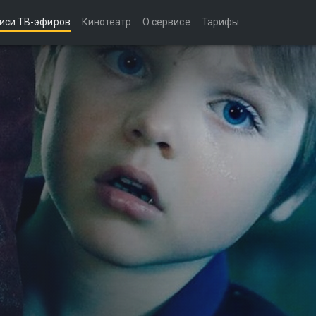
иси ТВ-эфиров
Кинотеатр
О сервисе
Тарифы