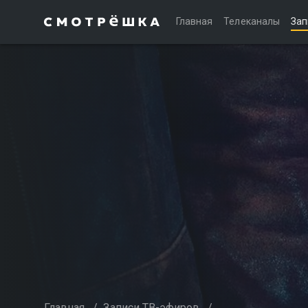
Главная
Телеканалы
Зап
Главная
/
Записи ТВ-эфиров
/