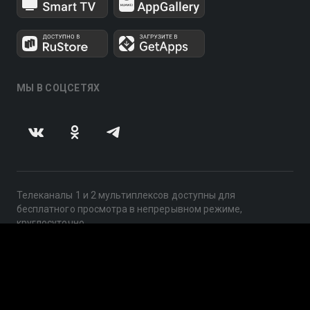
МЫ В СОЦСЕТЯХ
Телеканалы 1 и 2 мультиплексов доступны для
бесплатного просмотра в непрерывном режиме,
круглосуточно.
© 2014 — 2026, ООО «ЛайфСтрим», 109240, г. Москва,
ул. Николоямская, д. 13, стр. 2, этаж 2, ИНН 7710918800
Поддержка: help@smotreshka.tv
UUID: cf32efb3-e657-4115-a22d-6b793046c241