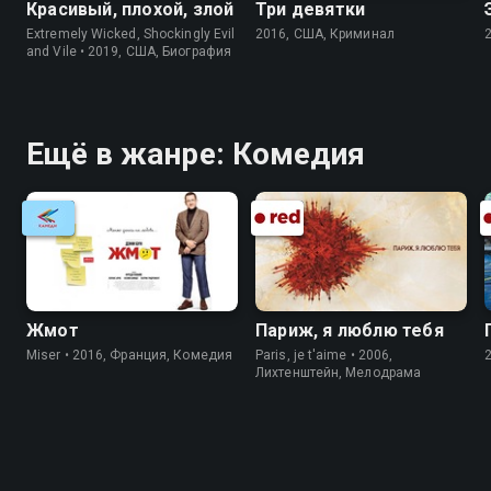
Красивый, плохой, злой
Три девятки
Extremely Wicked, Shockingly Evil
2016, США, Криминал
and Vile • 2019, США, Биография
Ещё в жанре: Комедия
Жмот
Париж, я люблю тебя
Miser • 2016, Франция, Комедия
Paris, je t'aime • 2006,
Лихтенштейн, Мелодрама