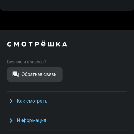
Возникли вопросы?
Обратная связь
Как смотреть
Информация