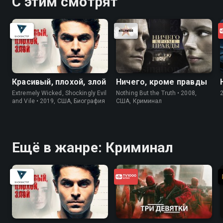
С этим смотрят
Красивый, плохой, злой
Ничего, кроме правды
Extremely Wicked, Shockingly Evil
Nothing But the Truth • 2008,
and Vile • 2019, США, Биография
США, Криминал
Ещё в жанре: Криминал