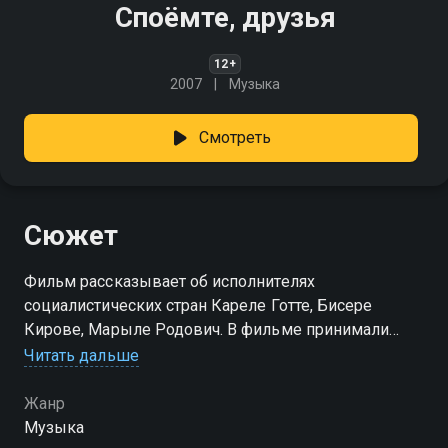
Споёмте, друзья
12+
2007
Музыка
Смотреть
Сюжет
Фильм рассказывает об исполнителях
социалистических стран Кареле Готте, Бисере
Кирове, Марыле Родович. В фильме принимали
участие: А. Троицкий, И. Бутман, Л. Долина
Читать дальше
Жанр
Музыка