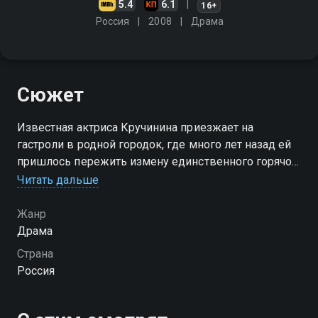
5.4
6.1
16+
Россия
2008
Драма
Сюжет
Известная актриса Кручинина приезжает на
гастроли в родной городок, где много лет назад ей
пришлось пережить измену единственного горячо
любимого человека и потерять маленького сына,
Читать дальше
память о котором не даёт ей покоя…
Жанр
Драма
Страна
Россия