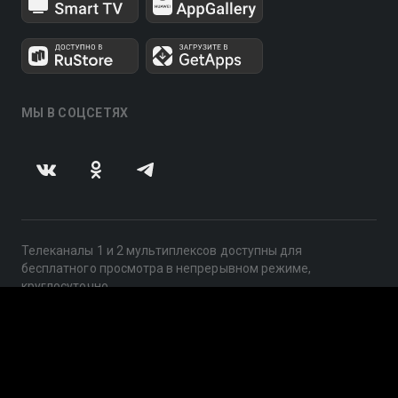
МЫ В СОЦСЕТЯХ
Телеканалы 1 и 2 мультиплексов доступны для
бесплатного просмотра в непрерывном режиме,
круглосуточно.
© 2014 — 2026, ООО «ЛайфСтрим», 109240, г. Москва,
ул. Николоямская, д. 13, стр. 2, этаж 2, ИНН 7710918800
Поддержка: help@smotreshka.tv
UUID: 02ba7c23-c2e9-4c74-935c-c19a8da667fa