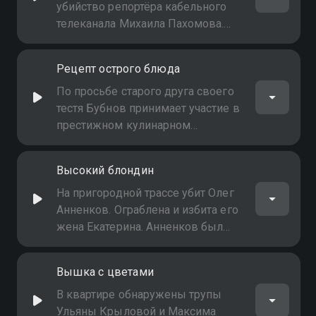
Ракитина было всё в порядке
убийство репортёра кабельного
телеканала Михаила Пахомова.
Михаил собирался записать
репортаж об обманутых
Рецепт острого блюда
дольщиках из недостроенного
дома. Хозяин компании
По просьбе старого друга своего
застройщика Владислав Волков
тестя Бубнов принимает участие в
скрывается
престижном кулинарном
конкурсе. Во время
приготовления блюд убивают
Высокий блондин
Александра Шерова, шеф-повара
ресторана "Самум". В убийстве
На пригородной трассе убит Олег
подозревают Сурена Аветяна,
Анненков. Ограблена и избита его
бывшего одноклассника Бубнова
жена Екатерина. Анненков был
связан с криминальной
группировкой, торгующей
Вышка с цветами
контрафактным алкоголем, и мог
не поделить что-то с бывшими
В квартире обнаружены трупы
партнёрами
Ульяны Крыловой и Максима