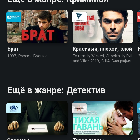
Брат
Красивый, плохой, злой
1997, Россия, Боевик
Extremely Wicked, Shockingly Evil
and Vile • 2019, США, Биография
Ещё в жанре: Детектив