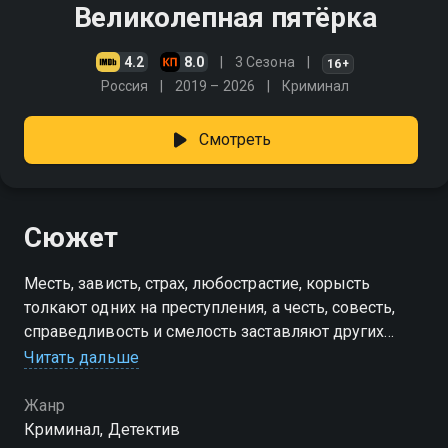
Великолепная пятёрка
4.2
8.0
3 Сезона
16+
Россия
2019 – 2026
Криминал
Смотреть
Сюжет
Месть, зависть, страх, любострастие, корысть
толкают одних на преступления, а честь, совесть,
справедливость и смелость заставляют других
противостоять злу. Герои "великолепной пятёрки"
Читать дальше
наказывают зло ежедневно
Жанр
Криминал, Детектив