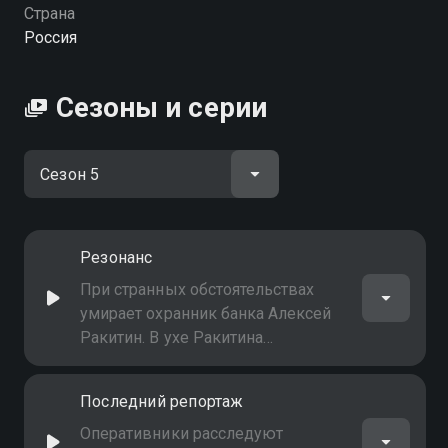
Страна
Россия
Сезоны и серии
Резонанс
При странных обстоятельствах
умирает охранник банка Алексей
Ракитин. В ухе Ракитина
взорвался имплант
невыясненного предназначения. В
Последний репортаж
медицинской карте информации
об импланте нет, и со слухом у
Оперативники расследуют