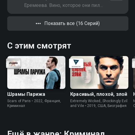
Еремеева. Вино, которое они пили,
оказалось отравленным. В это же
время в квартиру проник бывший
Показать все (16 Серий)
любовник Ульяны Сергей Малов
при помощи телескопической
автовышки
С этим смотрят
Шрамы Парижа
Красивый, плохой, злой
Scars of Paris • 2022, Франция,
Extremely Wicked, Shockingly Evil
N
Криминал
and Vile • 2019, США, Биография
Ещё в жанре: Криминал