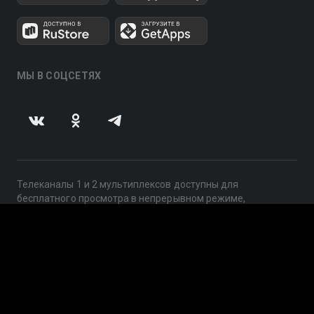
МЫ В СОЦСЕТЯХ
Телеканалы 1 и 2 мультиплексов доступны для
бесплатного просмотра в непрерывном режиме,
круглосуточно.
© 2014 — 2026, ООО «ЛайфСтрим», 109240, г. Москва,
ул. Николоямская, д. 13, стр. 2, этаж 2, ИНН 7710918800
Поддержка: help@smotreshka.tv
UUID: 7e166ee4-c6a5-4a7f-acbf-c8110f1adc84
v3.10.4
|
SSR