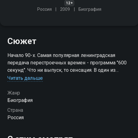
12+
Россия
2009
Биография
Сюжет
Начало 90-х. Самая популярная ленинградская
передача перестроечных времен - программа "600
секунд". Что ни выпуск, то сенсация. В один из
апрельских вечеров ленинградцы поражены
Читать дальше
новостью: оказывается, их любимейший певец
Эдуард Хиль живёт в Париже
Жанр
Биография
Страна
Россия