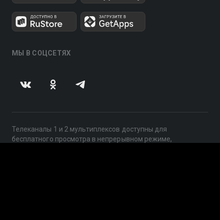
МЫ В СОЦСЕТЯХ
Телеканалы 1 и 2 мультиплексов доступны для
бесплатного просмотра в непрерывном режиме,
круглосуточно.
© 2014 — 2026, ООО «ЛайфСтрим», 109240, г. Москва,
ул. Николоямская, д. 13, стр. 2, этаж 2, ИНН 7710918800
Поддержка: help@smotreshka.tv
UUID: 30a9f634-9f27-4a63-9bca-140aeba7d7cb
v3.10.4
|
SSR