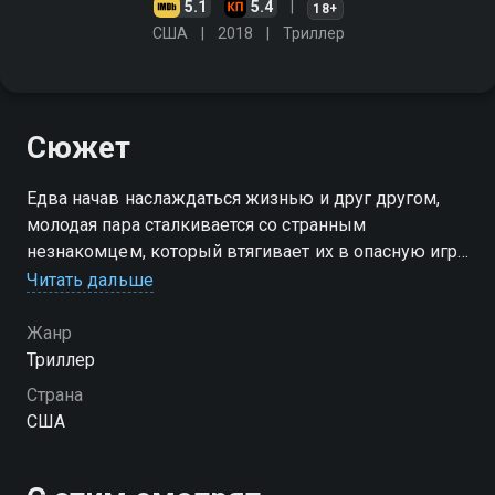
5.1
5.4
18+
США
2018
Триллер
Сюжет
Едва начав наслаждаться жизнью и друг другом,
молодая пара сталкивается со странным
незнакомцем, который втягивает их в опасную игру,
в которой нельзя доверять никому
Читать дальше
Жанр
Триллер
Страна
США