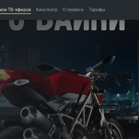
иси ТВ-эфиров
Кинотеатр
О сервисе
Тарифы