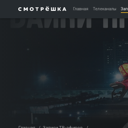
Главная
Телеканалы
Зап
Главная
/
Записи ТВ-эфиров
/