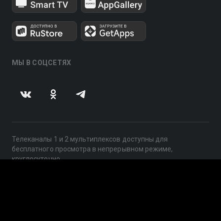
МЫ В СОЦСЕТЯХ
Телеканалы 1 и 2 мультиплексов доступны для
бесплатного просмотра в непрерывном режиме,
круглосуточно.
© 2014 — 2026, ООО «ЛайфСтрим», 109240, г. Москва,
ул. Николоямская, д. 13, стр. 2, этаж 2, ИНН 7710918800
Поддержка: help@smotreshka.tv
UUID: c795179b-4a46-43a0-bcf8-1e7bf1815efe