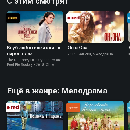
С этим смотрят
Клуб любителей книг и
Он и Она
пирогов из
2016, Бельгия, Мелодрама
I
картофельных
The Guernsey Literary and Potato
очистков
Peel Pie Society • 2018, США,
История
Ещё в жанре: Мелодрама