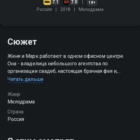
7.1
7.0
18+
Россия
2018
Мелодрама
Сюжет
Женя и Марк работают в одном офисном центре.
Она - владелица небольшого агентства по
организации свадеб, настоящая брачная фея и,
кстати, скоро сама собирается замуж. Он -
Читать дальше
высококлассный адвокат, специализирующийся на
разводах и разделе имущества
Жанр
Мелодрама
Посмотреть онлайн 1 сезон сериала Свадьбы и
Страна
разводы вы можете совершенно бесплатно в
Россия
хорошем HD качестве на Смотрёшке