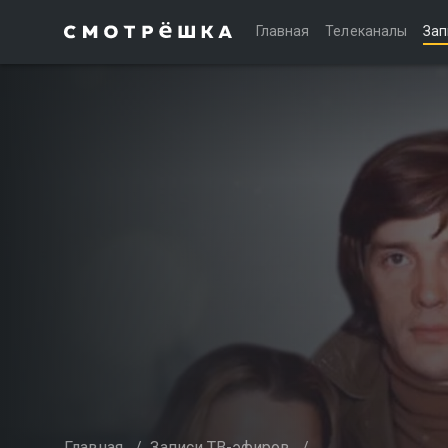
Главная
Телеканалы
Зап
Главная
/
Записи ТВ-эфиров
/