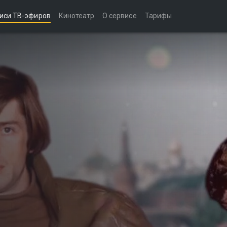
иси ТВ-эфиров
Кинотеатр
О сервисе
Тарифы