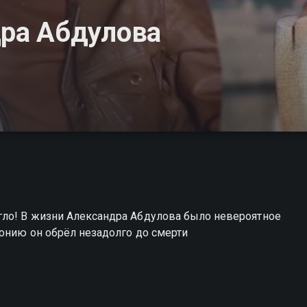
ра Абдулова
гло! В жизни Александра Абдулова было невероятное
монию он обрёл незадолго до смерти