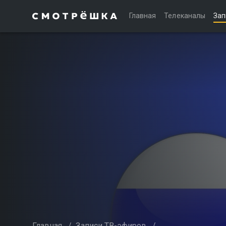
Главная
Телеканалы
Зап
Главная
/
Записи ТВ-эфиров
/