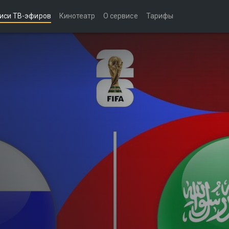
иси ТВ-эфиров
Кинотеатр
О сервисе
Тарифы