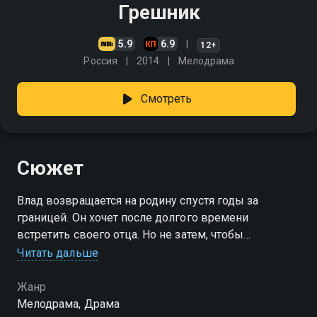
Грешник
5.9
6.9
12+
Россия
2014
Мелодрама
Смотреть
Сюжет
Влад возвращается на родину спустя годы за
границей. Он хочет после долгого времени
встретить своего отца. Но не затем, чтобы
восстановить натянутые отношения. Молодой
Читать дальше
человек желает выяснить, кто виноват в смерти его
матери
Жанр
Мелодрама, Драма