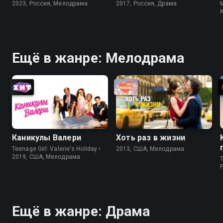
2023, Россия, Мелодрама
2017, Россия, Драма
Ещё в жанре: Мелодрама
Каникулы Валери
Хоть раз в жизни
Teenage Girl: Valerie's Holiday •
2013, США, Мелодрама
2019, США, Мелодрама
T
P
Ещё в жанре: Драма