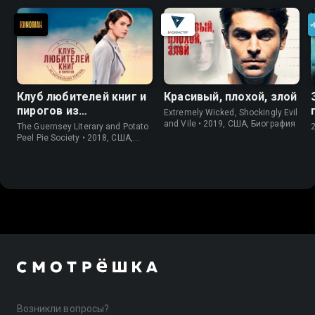
Клуб любителей книг и
Красивый, плохой, злой
пирогов из
Extremely Wicked, Shockingly Evil
картофельных
and Vile • 2019, США, Биография
The Guernsey Literary and Potato
очистков
Peel Pie Society • 2018, США,
История
Возникли вопросы?