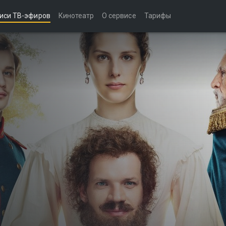
иси ТВ-эфиров
Кинотеатр
О сервисе
Тарифы