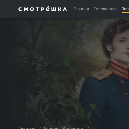
Главная
Телеканалы
Зап
Главная
/
Записи ТВ-эфиров
/