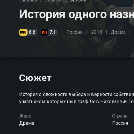
История одного наз
6.6
7.1
Россия
2018
Драма
Сюжет
История о сложности выбора и верности собстве
участником которых был граф Лев Николаевич То
Жанр
Страна
Драма
Россия