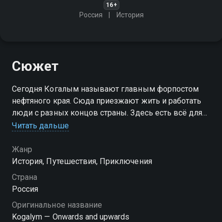
16+
Россия
История
Сюжет
Сегодня Когалым называют главным форпостом
нефтяного края. Сюда приезжают жить и работать
люди с разных концов страны. Здесь есть всё для
комфортной жизни, процветает искусство и
Читать дальше
творчество. И летом, и зимой Когалым богат
событиями
Жанр
История, Путешествия, Приключения
Страна
Россия
Оригинальное название
Kogalym — Onwards and upwards