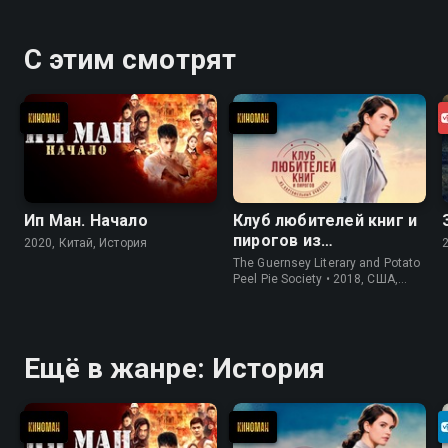
С этим смотрят
Ип Ман. Начало
Клуб любителей книг и
пирогов из
2020, Китай, История
картофельных
The Guernsey Literary and Potato
очистков
Peel Pie Society • 2018, США,
История
Ещё в жанре: История