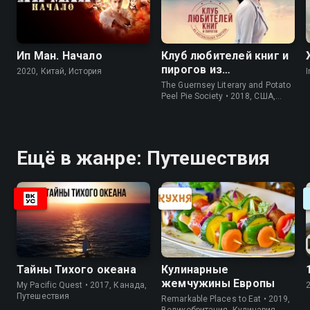
Ип Ман. Начало
Клуб любителей книг и
пирогов из
2020, Китай, История
I
картофельных
The Guernsey Literary and Potato
очистков
Peel Pie Society • 2018, США,
История
Ещё в жанре: Путешествия
Тайны Тихого океана
Кулинарные
жемчужины Европы
My Pacific Quest • 2017, Канада,
Путешествия
Remarkable Places to Eat • 2019,
Великобритания, Кулинария