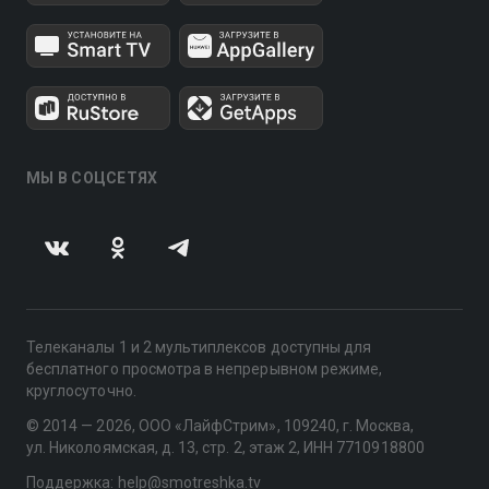
МЫ В СОЦСЕТЯХ
Телеканалы 1 и 2 мультиплексов доступны для
бесплатного просмотра в непрерывном режиме,
круглосуточно.
© 2014 — 2026, ООО «ЛайфСтрим», 109240, г. Москва,
ул. Николоямская, д. 13, стр. 2, этаж 2, ИНН 7710918800
Поддержка: help@smotreshka.tv