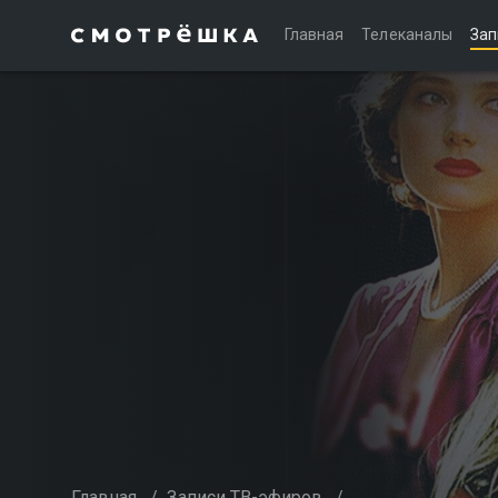
Главная
Телеканалы
Зап
Главная
/
Записи ТВ-эфиров
/