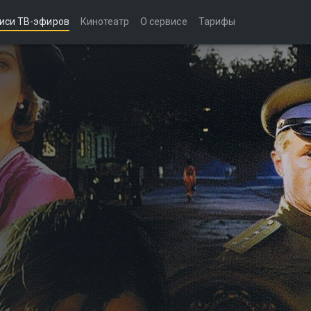
иси ТВ-эфиров
Кинотеатр
О сервисе
Тарифы