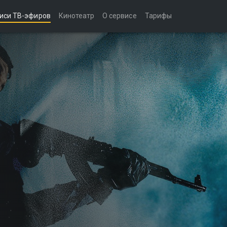
иси ТВ-эфиров
Кинотеатр
О сервисе
Тарифы