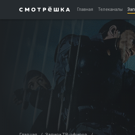
Главная
Телеканалы
Зап
Главная
/
Записи ТВ-эфиров
/