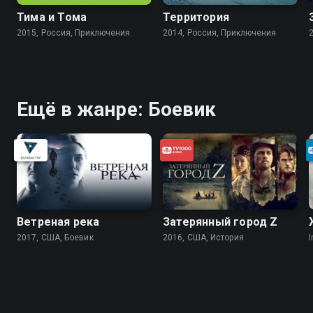
Тима и Тома
Территория
2015, Россия, Приключения
2014, Россия, Приключения
Ещё в жанре: Боевик
Ветреная река
Затерянный город Z
2017, США, Боевик
2016, США, История
I