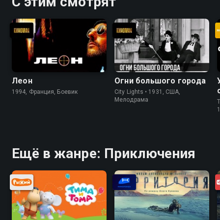
С этим смотрят
Леон
Огни большого города
1994, Франция, Боевик
City Lights • 1931, США,
Мелодрама
T
Ещё в жанре: Приключения