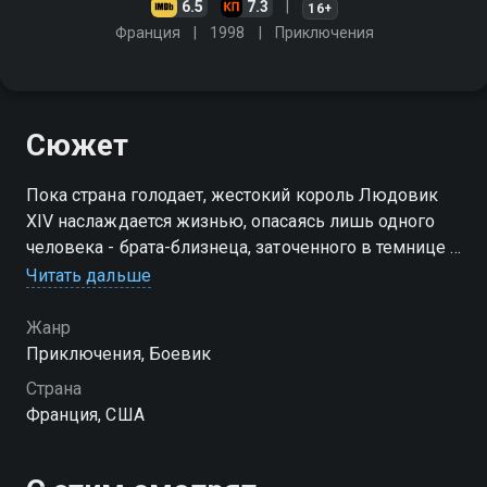
6.5
7.3
16+
Франция
1998
Приключения
Сюжет
Пока страна голодает, жестокий король Людовик
XIV наслаждается жизнью, опасаясь лишь одного
человека - брата-близнеца, заточенного в темнице и
закованного в железную маску. Бывшие
Читать дальше
мушкетеры решают спасти узника и возложить на
него надежды Франции
Жанр
Приключения, Боевик
Страна
Франция, США