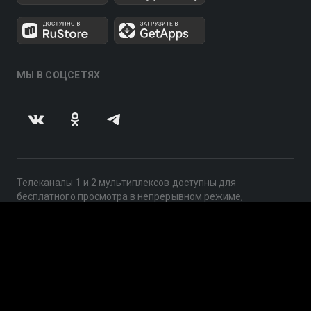
МЫ В СОЦСЕТЯХ
Телеканалы 1 и 2 мультиплексов доступны для
бесплатного просмотра в непрерывном режиме,
круглосуточно.
© 2014 — 2026, ООО «ЛайфСтрим», 109240, г. Москва,
ул. Николоямская, д. 13, стр. 2, этаж 2, ИНН 7710918800
Поддержка: help@smotreshka.tv
UUID: 07128537-8c14-430b-ae3a-86e0e3cbf725
v3.10.4
|
SSR