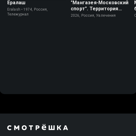
Ералаш
"Мангазея-Московский
спорт". Территория
Eralash • 1974, Россия,
будущих чемпионов
Тележурнал
2026, Россия, Увлечения