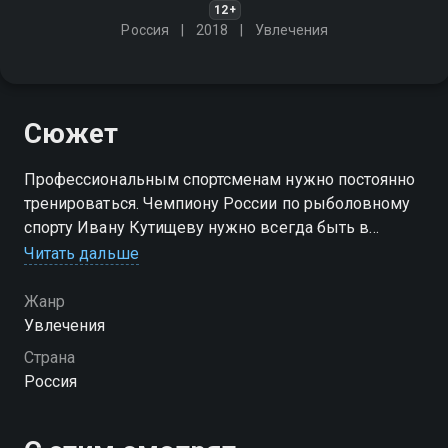
12+
Россия
2018
Увлечения
Сюжет
Профессиональным спортсменам нужно постоянно
тренироваться. Чемпиону России по рыболовному
спорту Ивану Кутищеву нужно всегда быть в
форме, чтобы побеждать! И сегодня Иван
Читать дальше
отправляется в погоню за дикой рыбой!
Жанр
Увлечения
Страна
Россия