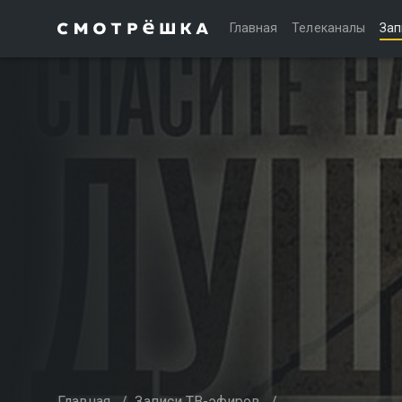
Главная
Телеканалы
Зап
Главная
/
Записи ТВ-эфиров
/