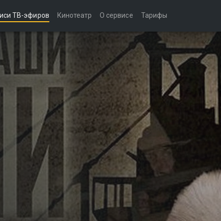
иси ТВ-эфиров
Кинотеатр
О сервисе
Тарифы