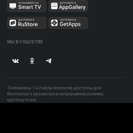
МЫ В СОЦСЕТЯХ
Телеканалы 1 и 2 мультиплексов доступны для
бесплатного просмотра в непрерывном режиме,
круглосуточно.
© 2014 — 2026, ООО «ЛайфСтрим», 109240, г. Москва,
ул. Николоямская, д. 13, стр. 2, этаж 2, ИНН 7710918800
Поддержка: help@smotreshka.tv