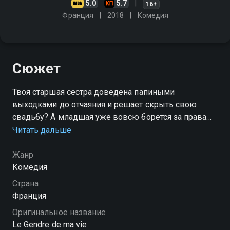
5.0
5.7
16+
Франция
2018
Комедия
Сюжет
Твоя старшая сестра доведена папиными
выходками до отчаяния и решает скрыть свою
свадьбу? А младшая уже вовсю борется за права
женщин? Возможный выход - проучить отца
Читать дальше
Жанр
Комедия
Страна
Франция
Оригинальное название
Le Gendre de ma vie