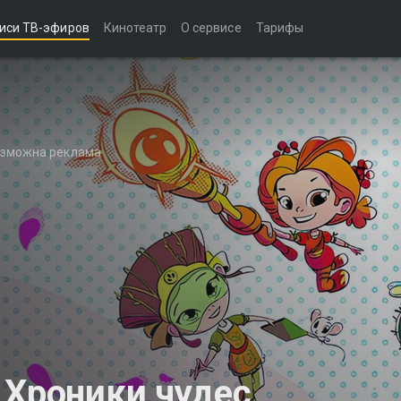
иси ТВ-эфиров
Кинотеатр
О сервисе
Тарифы
возможна реклама
 Хроники чудес