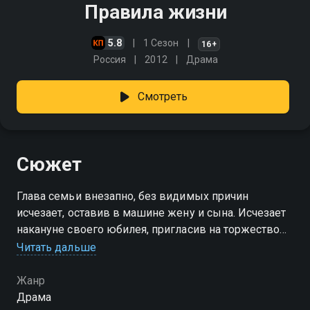
Правила жизни
5.8
1 Сезон
16+
Россия
2012
Драма
Смотреть
Сюжет
Глава семьи внезапно, без видимых причин
исчезает, оставив в машине жену и сына. Исчезает
накануне своего юбилея, пригласив на торжество
гостей. Не обнаружив явных мотивов для побега,
Читать дальше
полиция вынуждена открыть дело по статье
"похищение человека"
Жанр
Драма