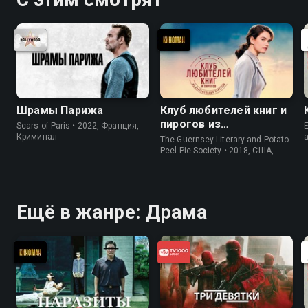
Шрамы Парижа
Клуб любителей книг и
пирогов из
Scars of Paris • 2022, Франция,
E
картофельных
Криминал
The Guernsey Literary and Potato
очистков
Peel Pie Society • 2018, США,
История
Ещё в жанре: Драма