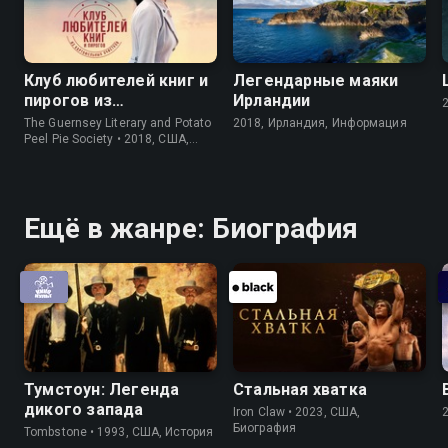
Клуб любителей книг и
Легендарные маяки
пирогов из
Ирландии
картофельных
The Guernsey Literary and Potato
2018, Ирландия, Информация
очистков
Peel Pie Society • 2018, США,
История
Ещё в жанре: Биография
Тумстоун: Легенда
Стальная хватка
дикого запада
Iron Claw • 2023, США,
Биография
Tombstone • 1993, США, История