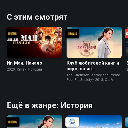
С этим смотрят
Ип Ман. Начало
Клуб любителей книг и
пирогов из
2020, Китай, История
картофельных
The Guernsey Literary and Potato
очистков
Peel Pie Society • 2018, США,
История
Ещё в жанре: История