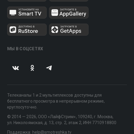
МЫ В СОЦСЕТЯХ
Телеканалы 1 и 2 мультиплексов доступны для
бесплатного просмотра в непрерывном режиме,
круглосуточно.
© 2014 — 2026, ООО «ЛайфСтрим», 109240, г. Москва,
ул. Николоямская, д. 13, стр. 2, этаж 2, ИНН 7710918800
Поддержка: help@smotreshka.tv