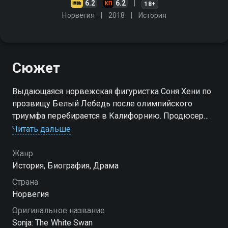
6.2
6.2
18+
Норвегия
2018
История
Сюжет
Выдающаяся норвежская фигуристка Соня Хени по
прозвищу Белый Лебедь после олимпийского
триумфа перебирается в Калифорнию. Продюсер
Артур Виртц устраивает ей туры с ледовыми ревю
Читать дальше
по всей Америке, которые проходят с огромным
успехом
Жанр
История, Биография, Драма
Страна
Норвегия
Оригинальное название
Sonja: The White Swan