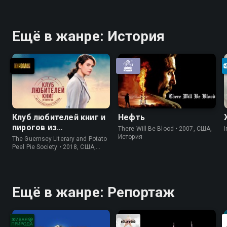
Ещё в жанре: История
Клуб любителей книг и
Нефть
пирогов из
There Will Be Blood • 2007, США,
I
картофельных
История
The Guernsey Literary and Potato
очистков
Peel Pie Society • 2018, США,
История
Ещё в жанре: Репортаж