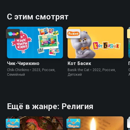
С этим смотрят
Чик-Чирикино
Кот Басик
Chik-Chirikino • 2023, Россия,
Basik the Cat • 2022, Россия,
G
Cемейный
Детский
Ещё в жанре: Религия