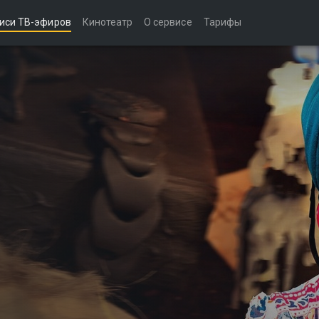
иси ТВ-эфиров
Кинотеатр
О сервисе
Тарифы