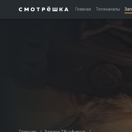
Главная
Телеканалы
Зап
Главная
/
Записи ТВ-эфиров
/