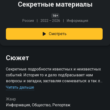
Секретные материалы
16+
Россия
2022 – 2026
Информация
Смотреть
Сюжет
Секретные подробности известных и неизвестных
событий. История то и дело подбрасывает нам
вопросы и загадки, заставляя сомневаться: а так ли
всё было на самом деле? Порой не хватает всего
Читать дальше
лишь какой-то детали, элемента, чтобы найти
ответы
Жанр
Информация, Общество, Репортаж