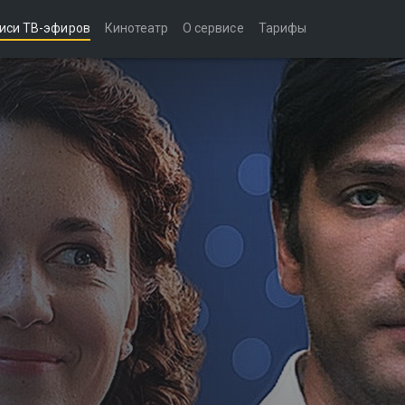
иси ТВ-эфиров
Кинотеатр
О сервисе
Тарифы