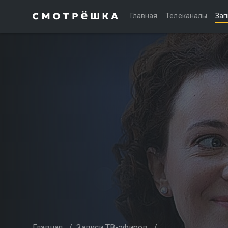
Главная
Телеканалы
Зап
Главная
/
Записи ТВ-эфиров
/