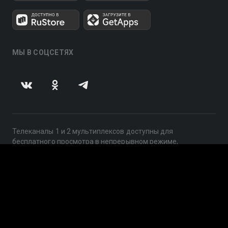
МЫ В СОЦСЕТЯХ
Телеканалы 1 и 2 мультиплексов доступны для
бесплатного просмотра в непрерывном режиме,
круглосуточно.
© 2014 — 2026, ООО «ЛайфСтрим», 109240, г. Москва,
ул. Николоямская, д. 13, стр. 2, этаж 2, ИНН 7710918800
Поддержка: help@smotreshka.tv
UUID: aba5205f-5ca0-4daa-ad62-3c2c09f32c69
v3.10.4
|
SSR