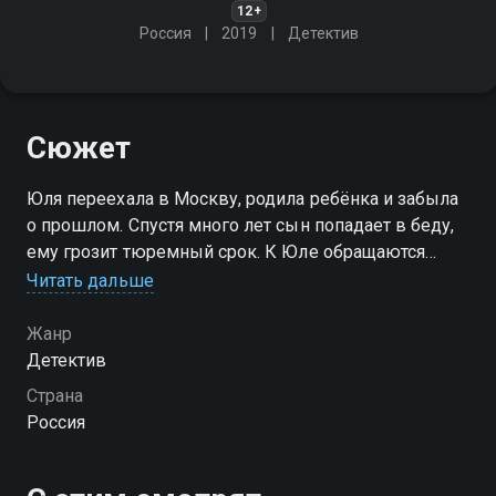
12+
Россия
2019
Детектив
Сюжет
Юля переехала в Москву, родила ребёнка и забыла
о прошлом. Спустя много лет сын попадает в беду,
ему грозит тюремный срок. К Юле обращаются
сотрудники спецслужб, которые обещают помочь
Читать дальше
избежать наказания. Взамен Юля должна вернуться
в родной город
Жанр
Детектив
Страна
Россия