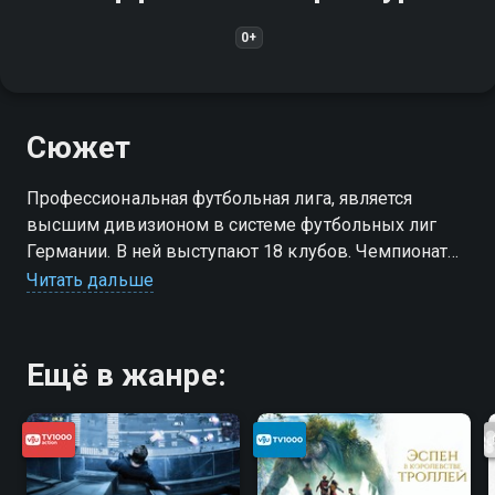
0+
Сюжет
Профессиональная футбольная лига, является
высшим дивизионом в системе футбольных лиг
Германии. В ней выступают 18 клубов. Чемпионат
проходит с августа по май, каждая команда
Читать дальше
проводит 34 матча. Один из сильнейших
футбольных дивизионов в мире
Ещё в жанре: