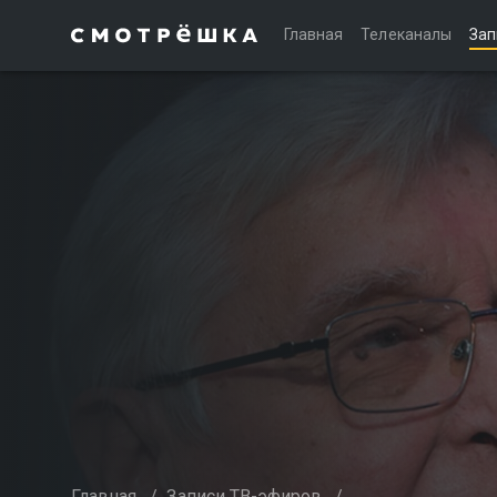
Главная
Телеканалы
Зап
Главная
/
Записи ТВ-эфиров
/