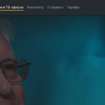
иси ТВ-эфиров
Кинотеатр
О сервисе
Тарифы