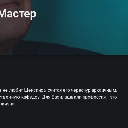
Мастер
е не любит Шекспира, считая его чересчур архаичным.
ственную кафедру. Для Басилашвили профессия - это
т жизни